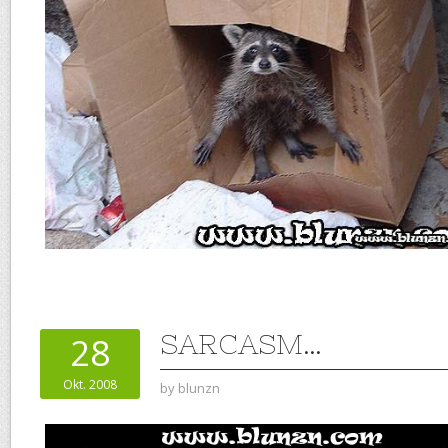
SARCASM…
28
Okt. 2008
by
blunzn