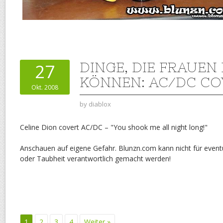
DINGE, DIE FRAUEN
27
KÖNNEN: AC/DC CO
Okt. 2008
by
diablox
Celine Dion covert AC/DC – "You shook me all night long!"
Anschauen auf eigene Gefahr. Blunzn.com kann nicht für eventu
oder Taubheit verantwortlich gemacht werden!
1
2
3
4
Weiter »