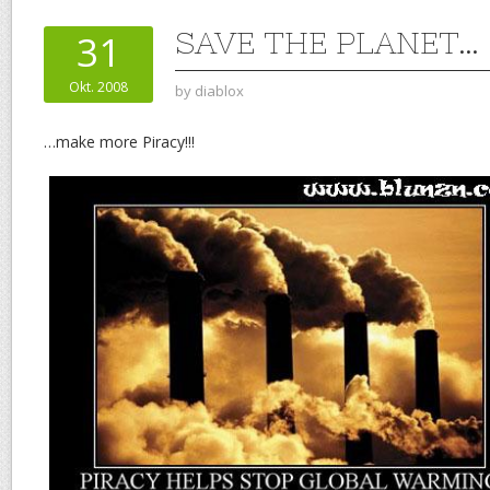
SAVE THE PLANET…
31
Okt. 2008
by
diablox
…make more Piracy!!!