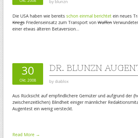
Okt. 2008
by
blunzn
Die USA haben wie bereits
schon einmal berichtet
ein neues Tr
Kriegs
Friedenseinsatz zum Transport von
Waffen
Verwundeten 
einer etwas älteren Betaversion…
DR. BLUNZN AUGEN
30
Okt. 2008
by
diablox
Aus Rücksicht auf empfindlichere Gemüter und aufgrund der (ho
zwischenzeitlichen) Blindheit einiger männlicher Redaktionsmit
Augentest ein wenig versteckt.
Read More →