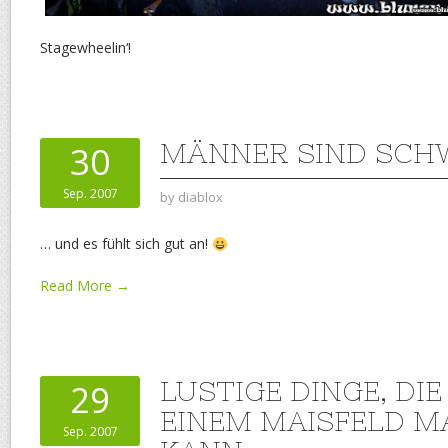
Stagewheelin‘!
MÄNNER SIND SCH
30
Sep. 2007
by
diablox
… und es fühlt sich gut an!
Read More →
LUSTIGE DINGE, DI
29
EINEM MAISFELD 
Sep. 2007