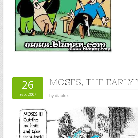
MOSES, THE EARLY
26
Sep. 2007
by
diablox