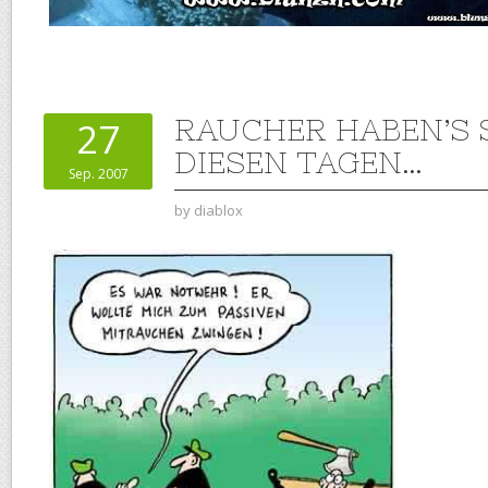
RAUCHER HABEN’S 
27
DIESEN TAGEN…
Sep. 2007
by
diablox