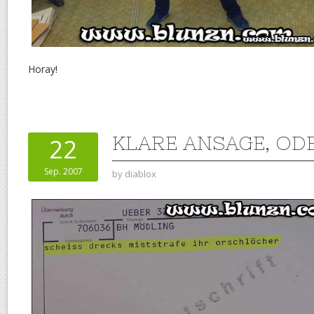
Horay!
KLARE ANSAGE, OD
22
Sep. 2007
by
diablox