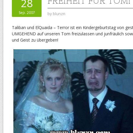
FREIHEIT FÜR TOM!
28
Sep. 2007
by
blunzn
Taliban und ElQuaida – Terror ist ein Kindergeburtstag von ges
UMGEHEND auf unseren Tom freizulassen und junfräulich sow
und Geist zu übergeben!