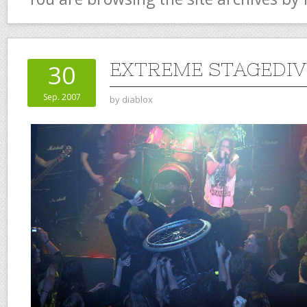
EXTREME STAGEDIV
30
Sep. 2007
by
diablox