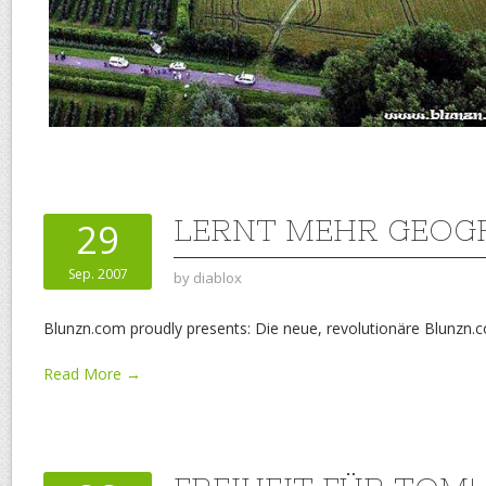
LERNT MEHR GEOGR
29
Sep. 2007
by
diablox
Blunzn.com proudly presents: Die neue, revolutionäre Blunzn.
Read More →