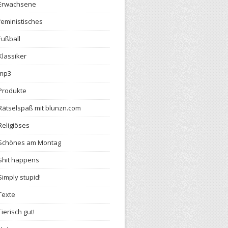
Erwachsene
feministisches
Fußball
Klassiker
mp3
Produkte
Rätselspaß mit blunzn.com
Religiöses
Schönes am Montag
Shit happens
Simply stupid!
Texte
Tierisch gut!