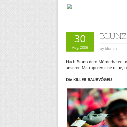
BLUN
30
Aug. 2006
by
blunzn
Nach Bruno dem Mörderbären und
unseren Metropolen eine neue, tö
Die KILLER-RAUBVÖGEL!