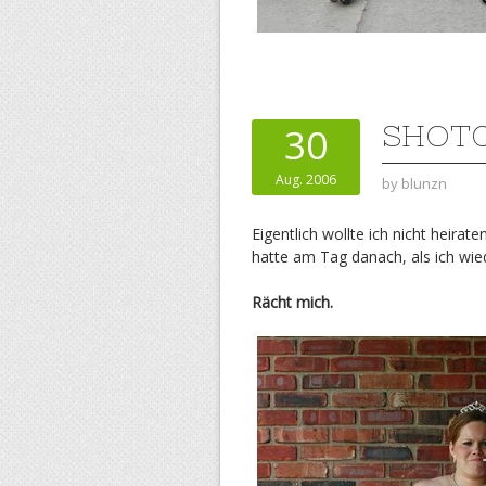
SHOT
30
Aug. 2006
by
blunzn
Eigentlich wollte ich nicht heira
hatte am Tag danach, als ich wi
Rächt mich.