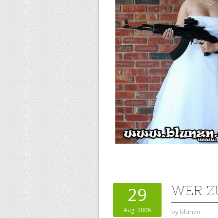
WER Z
29
Aug. 2006
by
blunzn