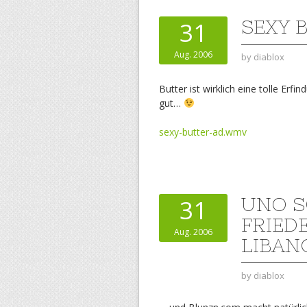
SEXY 
31
Aug. 2006
by
diablox
Butter ist wirklich eine tolle Erf
gut…
sexy-butter-ad.wmv
UNO S
31
FRIED
Aug. 2006
LIBAN
by
diablox