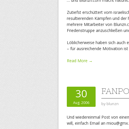
… und Blunzn.com macht natürlic
Zutiefst erschüttert vom israelis
resultierenden Kämpfen und der 
mehrere Mitarbeiter von Blunzn.com
Friedenstruppe anzuschließen un
Löblicherweise haben sich auch 
– für ausreichende Motivation ist
Read More →
FANPO
30
Aug. 2006
by
blunzn
Und wiedereinmal Post von einem
will, einfach Email an miou@gmx.f