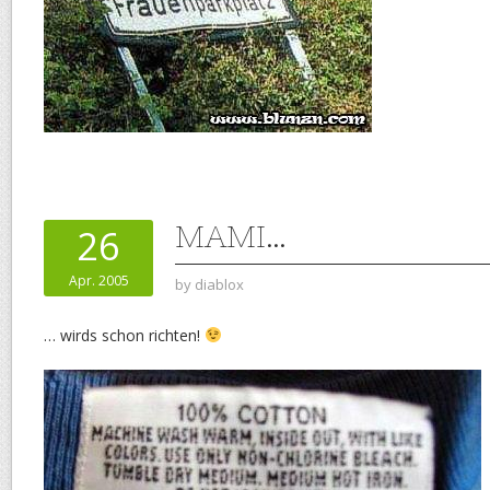
MAMI…
26
Apr. 2005
by
diablox
… wirds schon richten!