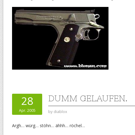
DUMM GELAUFEN.
28
Apr. 2005
by
diablox
Argh… würg… stöhn… ähhh… röchel…