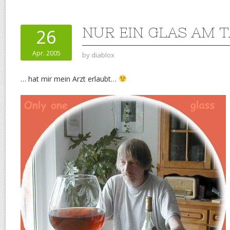
NUR EIN GLAS AM 
26
Apr. 2005
by
diablox
… hat mir mein Arzt erlaubt…