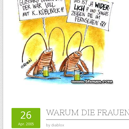
WARUM DIE FRAUE
26
Apr. 2005
by
diablox