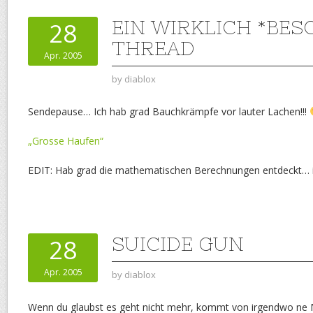
EIN WIRKLICH *BES
28
THREAD
Apr. 2005
by
diablox
Sendepause… Ich hab grad Bauchkrämpfe vor lauter Lachen!!!
„Grosse Haufen“
EDIT: Hab grad die mathematischen Berechnungen entdeckt… 
SUICIDE GUN
28
Apr. 2005
by
diablox
Wenn du glaubst es geht nicht mehr, kommt von irgendwo n