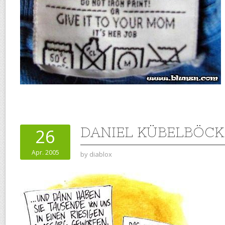
DANIEL KÜBELBÖCK
26
Apr. 2005
by
diablox