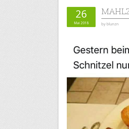
MAHLZ
26
Mai 2018
by
blunzn