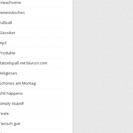
Erwachsene
feministisches
Fußball
Klassiker
mp3
Produkte
Rätselspaß mit blunzn.com
Religiöses
Schönes am Montag
Shit happens
Simply stupid!
Texte
Tierisch gut!