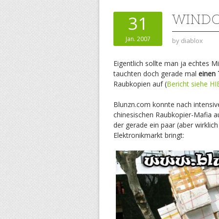
WINDO
31
Jan. 2007
by
diablox
Eigentlich sollte man ja echtes M
tauchten doch gerade mal
einen
Raubkopien auf (
Bericht siehe HI
Blunzn.com konnte nach intensi
chinesischen Raubkopier-Mafia a
der gerade ein paar (aber wirklic
Elektronikmarkt bringt: