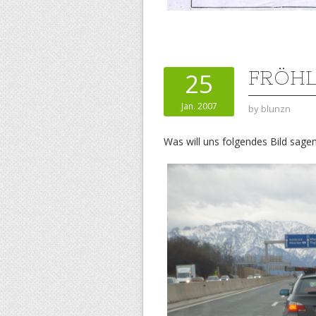
FRÖHL
25
Jan. 2007
by
blunzn
Was will uns folgendes Bild sage