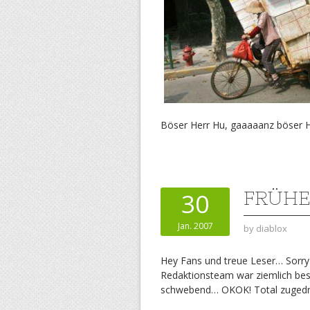
Böser Herr Hu, gaaaaanz böser H
FRÜHE
30
Jan. 2007
by
diablox
Hey Fans und treue Leser… Sorry 
Redaktionsteam war ziemlich be
schwebend… OKOK! Total zugedr