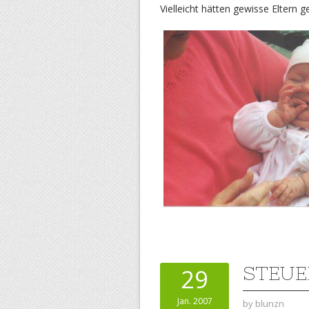
Vielleicht hätten gewisse Eltern 
STEUE
29
Jan. 2007
by
blunzn