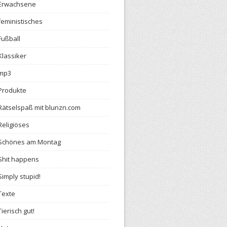
Erwachsene
feministisches
Fußball
Klassiker
mp3
Produkte
Rätselspaß mit blunzn.com
Religiöses
Schönes am Montag
Shit happens
Simply stupid!
Texte
Tierisch gut!