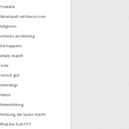
Produkte
Rätselspaß mit blunzn.com
Religiöses
Schönes am Montag
Shit happens
Simply stupid!
Texte
Tierisch gut!
Unterwegs
Videos
Weiterbildung
Werbung, die Spass macht
What the fuck?!?!?!