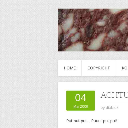
HOME
COPYRIGHT
KO
ACHTU
04
Mai 2009
by
diablox
Put put put… Puuut put put!