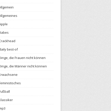
Allgemein
Allgemeines
Apple
Babes
Crackhead
daily best-of
Dinge, die Frauen nicht können
Dinge, die Männer nicht können
Erwachsene
feministisches
Fußball
Klassiker
mp3