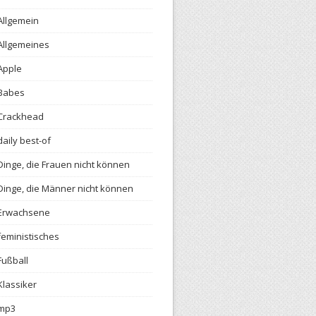
Allgemein
Allgemeines
Apple
Babes
Crackhead
daily best-of
Dinge, die Frauen nicht können
Dinge, die Männer nicht können
Erwachsene
feministisches
Fußball
Klassiker
mp3