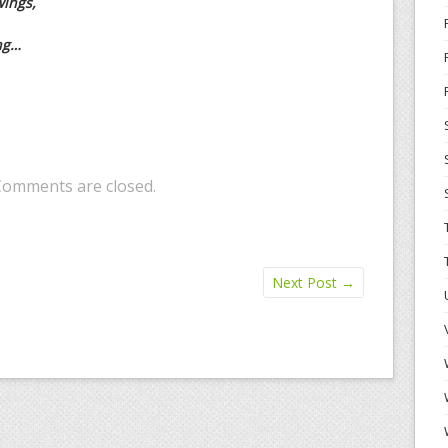
wings,
ng…
Comments are closed.
Next Post
→