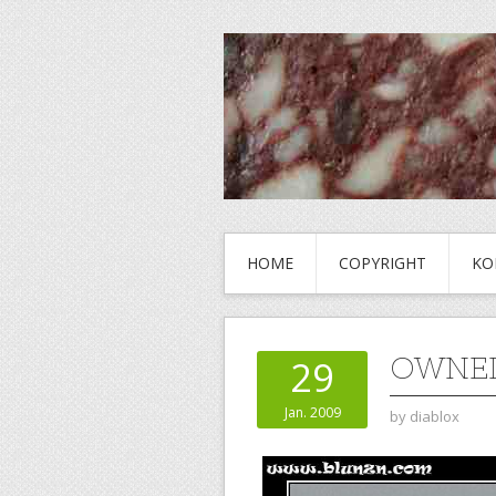
HOME
COPYRIGHT
KO
OWNE
29
Jan. 2009
by
diablox