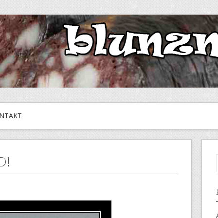
NTAKT
D!