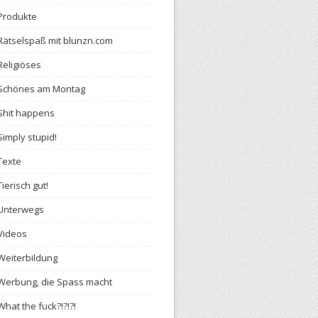
Produkte
Rätselspaß mit blunzn.com
Religiöses
Schönes am Montag
Shit happens
Simply stupid!
Texte
Tierisch gut!
Unterwegs
Videos
Weiterbildung
Werbung, die Spass macht
What the fuck?!?!?!