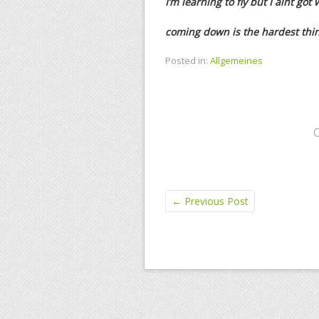
I’m learning to fly but I aint got 
coming down is the hardest thi
Posted in:
Allgemeines
←
Previous Post