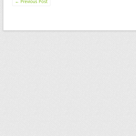
←
Previous Post