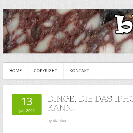
HOME
COPYRIGHT
KONTAKT
DINGE, DIE DAS IP
13
KANN!
Jan. 2009
by
diablox