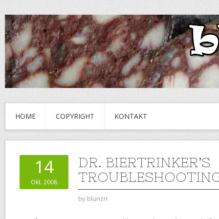
HOME
COPYRIGHT
KONTAKT
DR. BIERTRINKER’S
14
TROUBLESHOOTING
Okt. 2008
by
blunzn