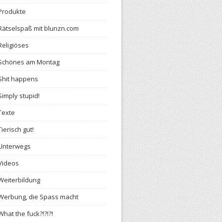
Produkte
Rätselspaß mit blunzn.com
Religiöses
Schönes am Montag
Shit happens
Simply stupid!
Texte
Tierisch gut!
Unterwegs
Videos
Weiterbildung
Werbung, die Spass macht
What the fuck?!?!?!