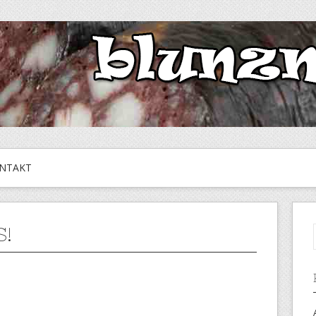
NTAKT
S!