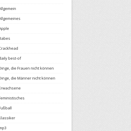
Allgemein
Allgemeines
Apple
Babes
Crackhead
daily best-of
Dinge, die Frauen nicht können
Dinge, die Männer nicht können
Erwachsene
feministisches
Fußball
Klassiker
mp3