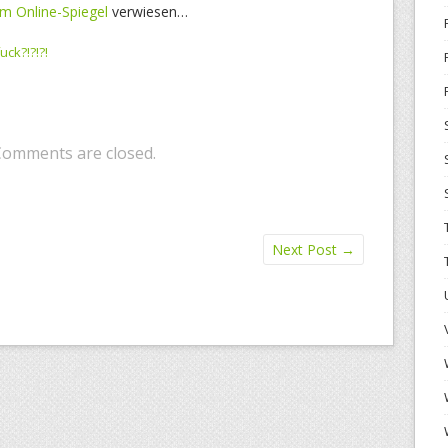
im Online-Spiegel
verwiesen…
uck?!?!?!
Comments are closed.
Next Post
→