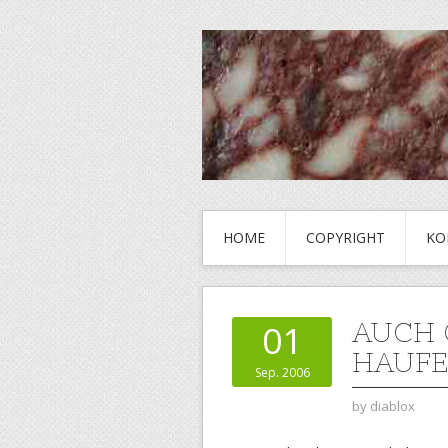
HOME
COPYRIGHT
KO
AUCH 
01
HAUF
Sep. 2006
by
diablox