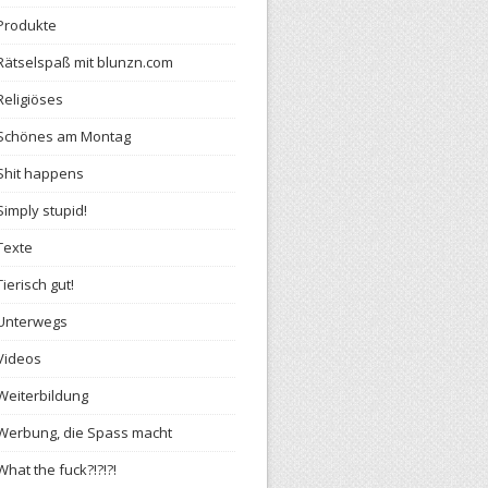
Produkte
Rätselspaß mit blunzn.com
Religiöses
Schönes am Montag
Shit happens
Simply stupid!
Texte
Tierisch gut!
Unterwegs
Videos
Weiterbildung
Werbung, die Spass macht
What the fuck?!?!?!