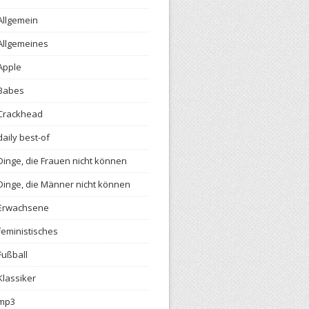
Allgemein
Allgemeines
Apple
Babes
Crackhead
daily best-of
Dinge, die Frauen nicht können
Dinge, die Männer nicht können
Erwachsene
feministisches
Fußball
Klassiker
mp3