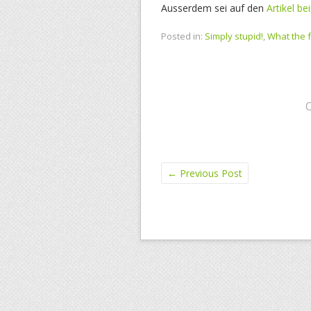
Ausserdem sei auf den
Artikel be
Posted in:
Simply stupid!
,
What the f
←
Previous Post