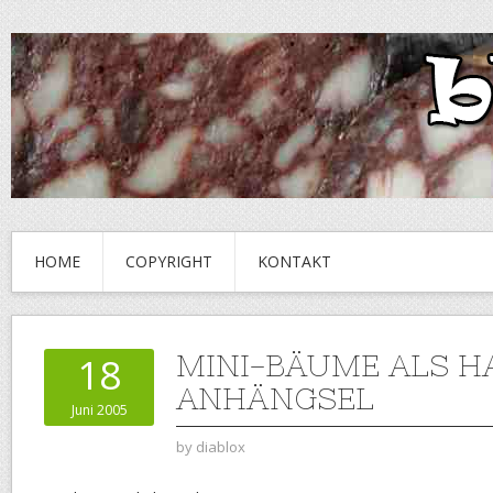
HOME
COPYRIGHT
KONTAKT
MINI-BÄUME ALS H
18
ANHÄNGSEL
Juni 2005
by
diablox