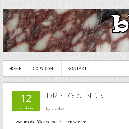
HOME
COPYRIGHT
KONTAKT
DREI GRÜNDE…
12
Juni 2005
by
diablox
… warum die 80er so beschissen waren: