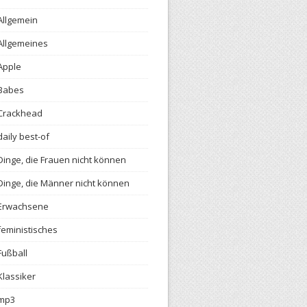
Allgemein
Allgemeines
Apple
Babes
Crackhead
daily best-of
Dinge, die Frauen nicht können
Dinge, die Männer nicht können
Erwachsene
feministisches
Fußball
Klassiker
mp3