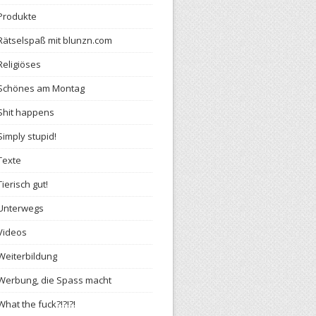
Produkte
Rätselspaß mit blunzn.com
Religiöses
Schönes am Montag
Shit happens
Simply stupid!
Texte
Tierisch gut!
Unterwegs
Videos
Weiterbildung
Werbung, die Spass macht
What the fuck?!?!?!