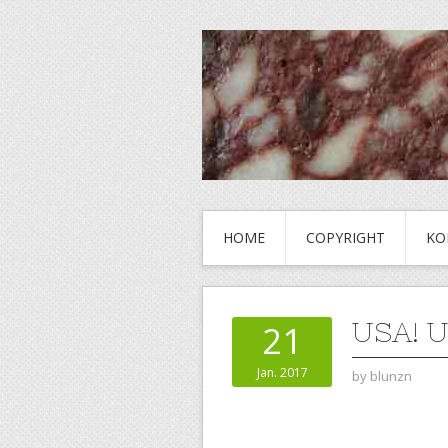
HOME
COPYRIGHT
KO
USA! U
21
Jan. 2017
by
blunzn