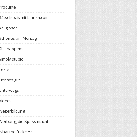
Produkte
Rätselspaß mit blunzn.com
Religiöses
Schönes am Montag
Shit happens
Simply stupid!
Texte
Tierisch gut!
Unterwegs
Videos
Weiterbildung
Werbung, die Spass macht
What the fuck?!?!?!