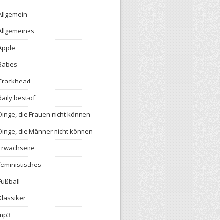
Allgemein
Allgemeines
Apple
Babes
Crackhead
daily best-of
Dinge, die Frauen nicht können
Dinge, die Männer nicht können
Erwachsene
feministisches
Fußball
Klassiker
mp3