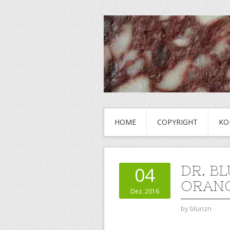
HOME
COPYRIGHT
KO
DR. B
04
ORANG
Dez. 2016
by
blunzn