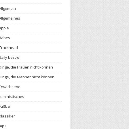
Allgemein
Allgemeines
Apple
Babes
Crackhead
daily best-of
Dinge, die Frauen nicht können
Dinge, die Männer nicht können
Erwachsene
feministisches
Fußball
Klassiker
mp3