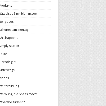
Produkte
Rätselspaß mit blunzn.com
Religiöses
Schönes am Montag
Shit happens
Simply stupid!
Texte
Tierisch gut!
Unterwegs
Videos
Weiterbildung
Werbung, die Spass macht
What the fuck?!?!?!