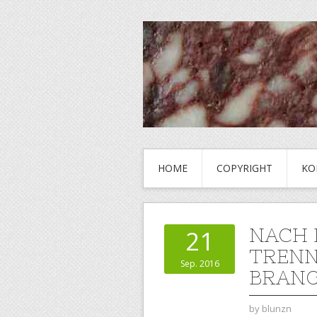
HOME
COPYRIGHT
KO
NACH 
21
TRENN
Sep. 2016
BRANG
by
blunzn