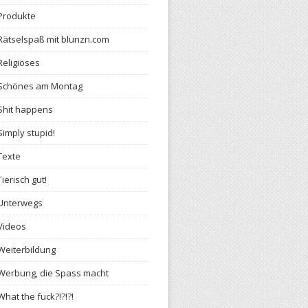
Produkte
Rätselspaß mit blunzn.com
Religiöses
Schönes am Montag
Shit happens
Simply stupid!
Texte
Tierisch gut!
Unterwegs
Videos
Weiterbildung
Werbung, die Spass macht
What the fuck?!?!?!