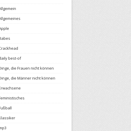
Allgemein
Allgemeines
Apple
Babes
Crackhead
daily best-of
Dinge, die Frauen nicht können
Dinge, die Männer nicht können
Erwachsene
feministisches
Fußball
Klassiker
mp3