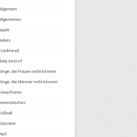
Allgemein
Allgemeines
Apple
Babes
Crackhead
daily best-of
Dinge, die Frauen nicht können
Dinge, die Männer nicht können
Erwachsene
feministisches
Fußball
Klassiker
mp3