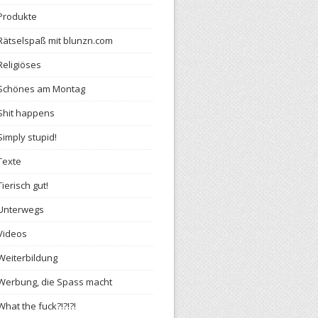
Produkte
Rätselspaß mit blunzn.com
Religiöses
Schönes am Montag
Shit happens
Simply stupid!
Texte
Tierisch gut!
Unterwegs
Videos
Weiterbildung
Werbung, die Spass macht
What the fuck?!?!?!