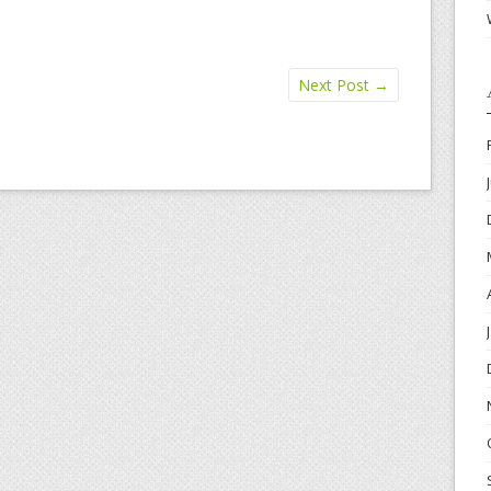
Next Post
→