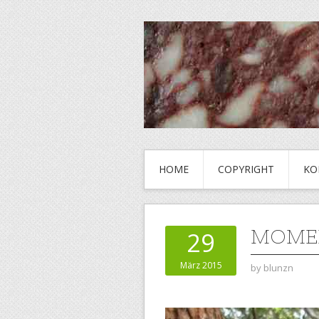
HOME
COPYRIGHT
KO
MOME
29
März 2015
by
blunzn