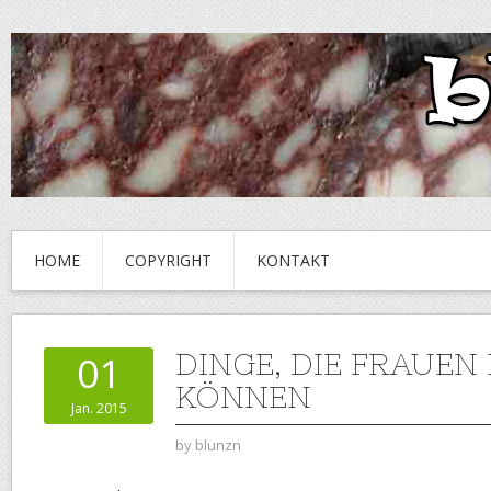
HOME
COPYRIGHT
KONTAKT
DINGE, DIE FRAUEN
01
KÖNNEN
Jan. 2015
by
blunzn