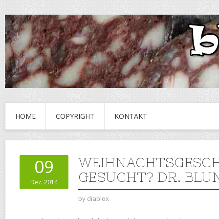
HOME
COPYRIGHT
KONTAKT
WEIHNACHTSGESC
09
GESUCHT? DR. BLUN
Dez. 2014
by
diablox