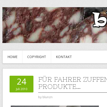
HOME
COPYRIGHT
KONTAKT
FÜR FAHRER ZUFF
24
PRODUKTE…
Juli 2010
by
blunzn