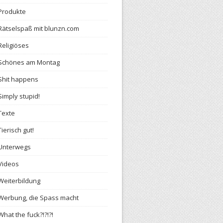
Produkte
Rätselspaß mit blunzn.com
Religiöses
Schönes am Montag
Shit happens
Simply stupid!
Texte
Tierisch gut!
Unterwegs
Videos
Weiterbildung
Werbung, die Spass macht
What the fuck?!?!?!