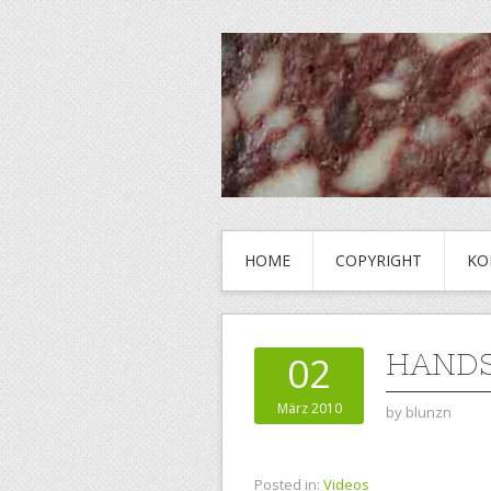
HOME
COPYRIGHT
KO
HAND
02
März 2010
by
blunzn
Posted in:
Videos