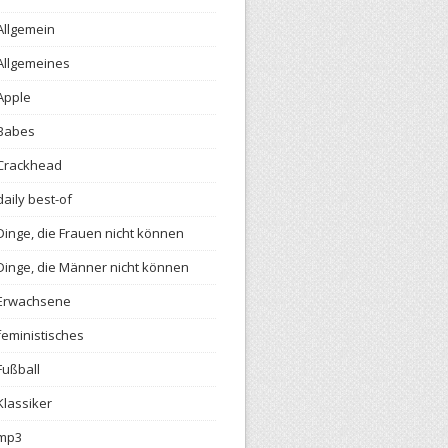
Allgemein
Allgemeines
Apple
Babes
Crackhead
daily best-of
Dinge, die Frauen nicht können
Dinge, die Männer nicht können
Erwachsene
feministisches
Fußball
Klassiker
mp3