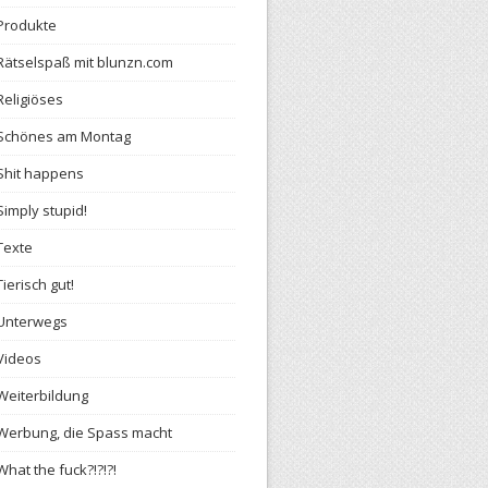
Produkte
Rätselspaß mit blunzn.com
Religiöses
Schönes am Montag
Shit happens
Simply stupid!
Texte
Tierisch gut!
Unterwegs
Videos
Weiterbildung
Werbung, die Spass macht
What the fuck?!?!?!