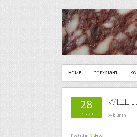
HOME
COPYRIGHT
KO
WILL 
28
Jan. 2010
by
blunzn
Posted in:
Videos