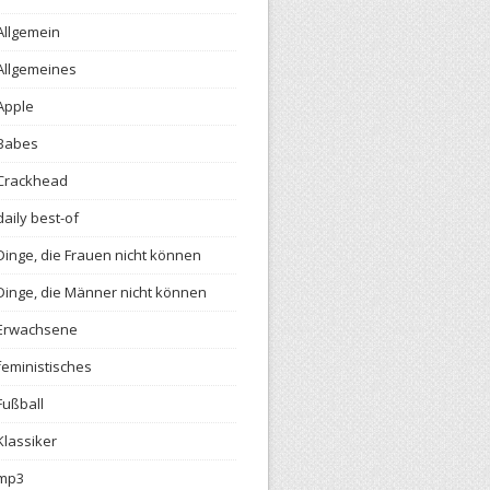
Allgemein
Allgemeines
Apple
Babes
Crackhead
daily best-of
Dinge, die Frauen nicht können
Dinge, die Männer nicht können
Erwachsene
feministisches
Fußball
Klassiker
mp3