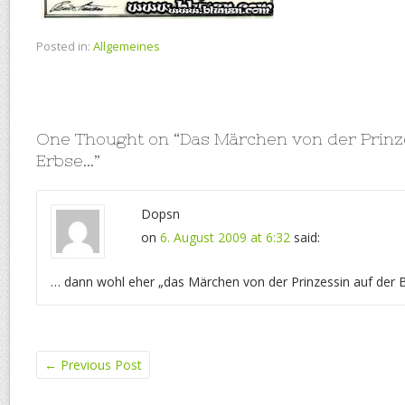
Posted in:
Allgemeines
One Thought on “
Das Märchen von der Prinz
Erbse…
”
Dopsn
on
6. August 2009 at 6:32
said:
… dann wohl eher „das Märchen von der Prinzessin auf der
←
Previous Post