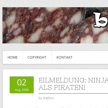
HOME
COPYRIGHT
KONTAKT
EILMELDUNG: NINJ
02
ALS PIRATEN!
Aug. 2009
by
diablox