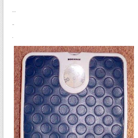
…
..
.