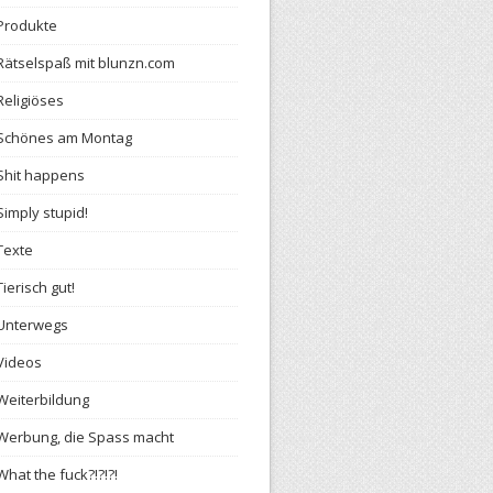
Produkte
Rätselspaß mit blunzn.com
Religiöses
Schönes am Montag
Shit happens
Simply stupid!
Texte
Tierisch gut!
Unterwegs
Videos
Weiterbildung
Werbung, die Spass macht
What the fuck?!?!?!