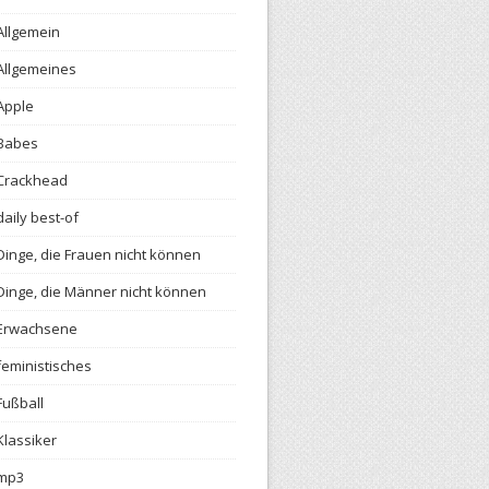
Allgemein
Allgemeines
Apple
Babes
Crackhead
daily best-of
Dinge, die Frauen nicht können
Dinge, die Männer nicht können
Erwachsene
feministisches
Fußball
Klassiker
mp3