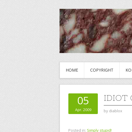
HOME
COPYRIGHT
KO
IDIOT 
05
Apr. 2009
by
diablox
Posted in:
Simply stupid!