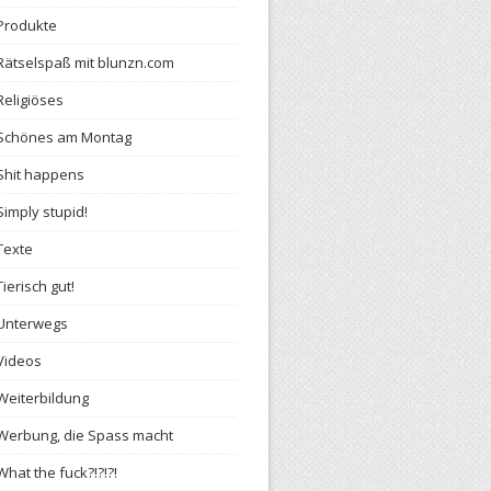
Produkte
Rätselspaß mit blunzn.com
Religiöses
Schönes am Montag
Shit happens
Simply stupid!
Texte
Tierisch gut!
Unterwegs
Videos
Weiterbildung
Werbung, die Spass macht
What the fuck?!?!?!