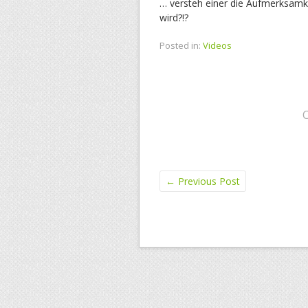
… versteh einer die Aufmerksamk
wird?!?
Posted in:
Videos
←
Previous Post