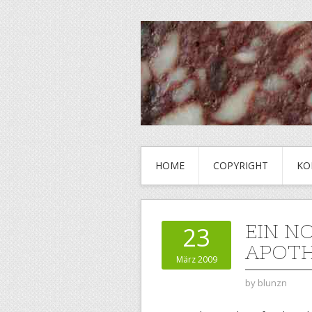
HOME
COPYRIGHT
KO
EIN N
23
APOT
März 2009
by
blunzn