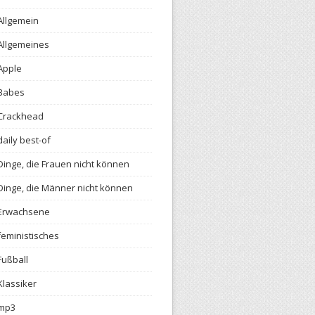
Allgemein
Allgemeines
Apple
Babes
Crackhead
daily best-of
Dinge, die Frauen nicht können
Dinge, die Männer nicht können
Erwachsene
feministisches
Fußball
Klassiker
mp3