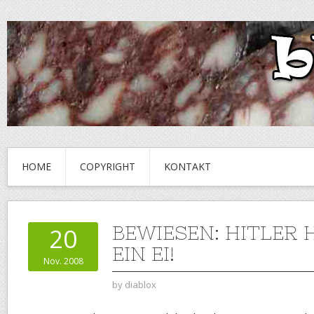
HOME
COPYRIGHT
KONTAKT
BEWIESEN: HITLER
20
EIN EI!
Nov. 2008
by
diablox