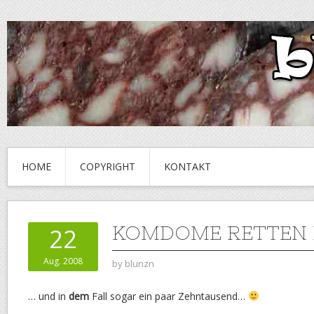
HOME
COPYRIGHT
KONTAKT
KOMDOME RETTEN 
22
Aug. 2008
by
blunzn
… und in
dem
Fall sogar ein paar Zehntausend…