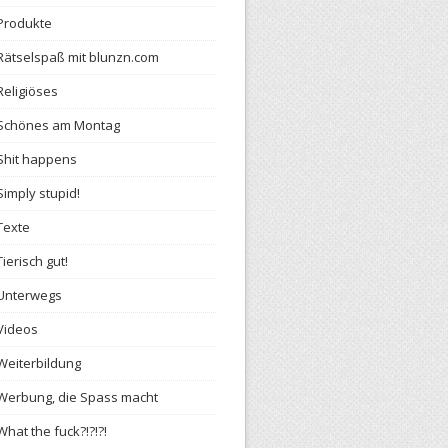
Produkte
Rätselspaß mit blunzn.com
Religiöses
Schönes am Montag
Shit happens
Simply stupid!
Texte
Tierisch gut!
Unterwegs
Videos
Weiterbildung
Werbung, die Spass macht
What the fuck?!?!?!