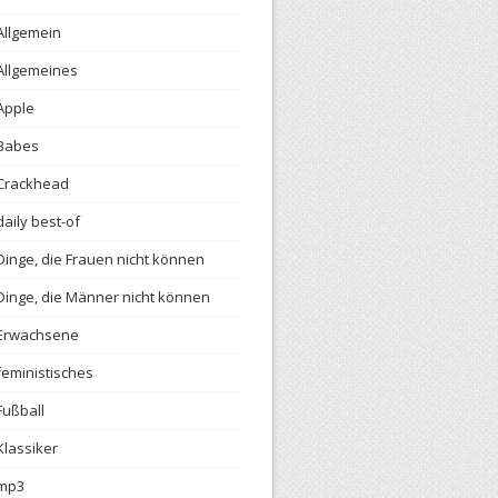
Allgemein
Allgemeines
Apple
Babes
Crackhead
daily best-of
Dinge, die Frauen nicht können
Dinge, die Männer nicht können
Erwachsene
feministisches
Fußball
Klassiker
mp3