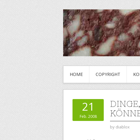
HOME
COPYRIGHT
KO
DINGE
21
KÖNN
Feb. 2008
by
diablox