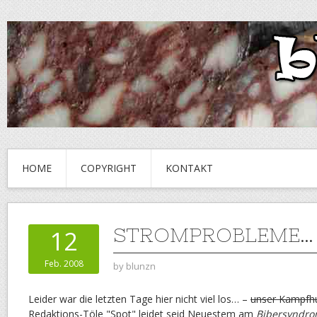
HOME
COPYRIGHT
KONTAKT
STROMPROBLEME…
12
Feb. 2008
by
blunzn
Leider war die letzten Tage hier nicht viel los… –
unser Kampfh
Redaktions-Töle "Spot" leidet seid Neuestem am
Bibersyndr