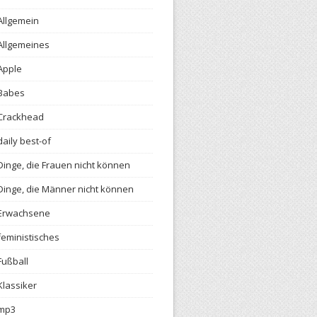
Allgemein
Allgemeines
Apple
Babes
Crackhead
daily best-of
Dinge, die Frauen nicht können
Dinge, die Männer nicht können
Erwachsene
feministisches
Fußball
Klassiker
mp3