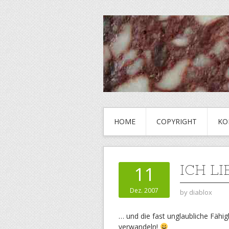
HOME
COPYRIGHT
KO
ICH L
11
Dez. 2007
by
diablox
… und die fast unglaubliche Fähi
verwandeln!