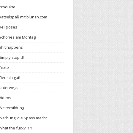
Produkte
Rätselspaß mit blunzn.com
Religiöses
Schönes am Montag
Shit happens
Simply stupid!
Texte
Tierisch gut!
Unterwegs
Videos
Weiterbildung
Werbung, die Spass macht
What the fuck?!?!?!