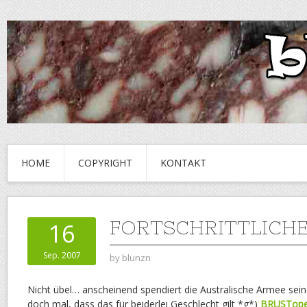
HOME
COPYRIGHT
KONTAKT
FORTSCHRITTLICH
16
Sep. 2007
by
blunzn
Nicht übel… anscheinend spendiert die Australische Armee sein
doch mal, dass das für beiderlei Geschlecht gilt *g*)
BRUSTope