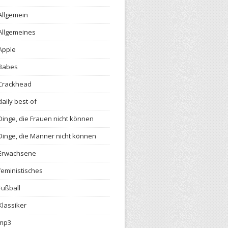
Allgemein
Allgemeines
Apple
Babes
Crackhead
daily best-of
Dinge, die Frauen nicht können
Dinge, die Männer nicht können
Erwachsene
feministisches
Fußball
Klassiker
mp3