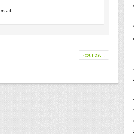
raucht
Next Post
→