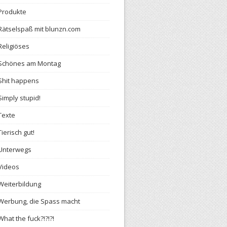
Produkte
Rätselspaß mit blunzn.com
Religiöses
Schönes am Montag
Shit happens
Simply stupid!
Texte
Tierisch gut!
Unterwegs
Videos
Weiterbildung
Werbung, die Spass macht
What the fuck?!?!?!