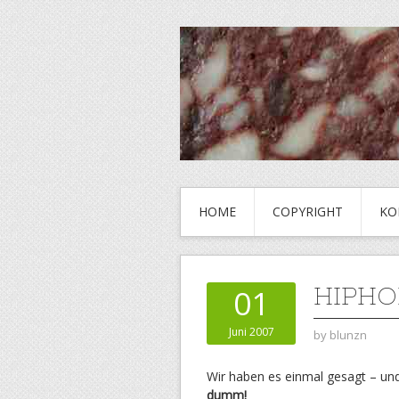
HOME
COPYRIGHT
KO
HIPH
01
Juni 2007
by
blunzn
Wir haben es einmal gesagt – un
dumm!