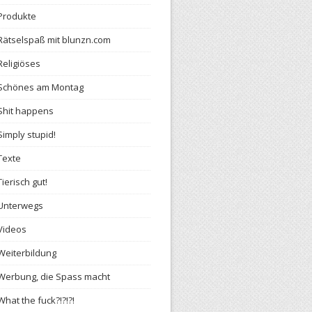
Produkte
Rätselspaß mit blunzn.com
Religiöses
Schönes am Montag
Shit happens
Simply stupid!
Texte
Tierisch gut!
Unterwegs
Videos
Weiterbildung
Werbung, die Spass macht
What the fuck?!?!?!