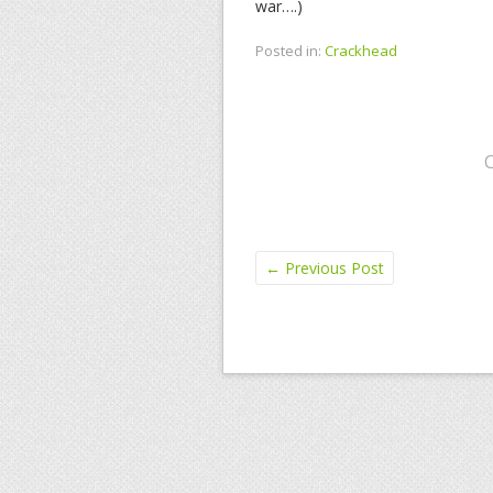
war….)
Posted in:
Crackhead
←
Previous Post