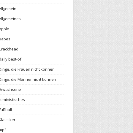
Allgemein
Allgemeines
Apple
Babes
Crackhead
daily best-of
Dinge, die Frauen nicht können
Dinge, die Männer nicht können
Erwachsene
feministisches
Fußball
Klassiker
mp3