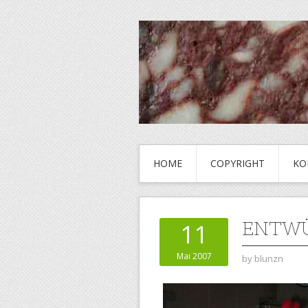
HOME
COPYRIGHT
KO
ENTWÜ
11
Mai 2007
by
blunzn