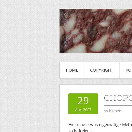
HOME
COPYRIGHT
KO
CHOPC
29
Apr. 2007
by
blunzn
Hier eine etwas eigenwillige Meth
zu befreien….