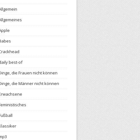
Allgemein
Allgemeines
Apple
Babes
Crackhead
daily best-of
Dinge, die Frauen nicht können
Dinge, die Männer nicht können
Erwachsene
feministisches
Fußball
Klassiker
mp3