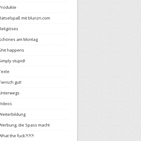
Produkte
Rätselspaß mit blunzn.com
Religiöses
Schönes am Montag
Shit happens
Simply stupid!
Texte
Tierisch gut!
Unterwegs
Videos
Weiterbildung
Werbung, die Spass macht
What the fuck?!?!?!