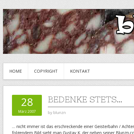
HOME
COPYRIGHT
KONTAKT
BEDENKE STETS…
28
März 2007
by
blunzn
… nicht immer ist das erschreckende einer Geisterbahn / Acht
folgendem Bild sieht man Gustav K. der neben seiner Blunzn.c