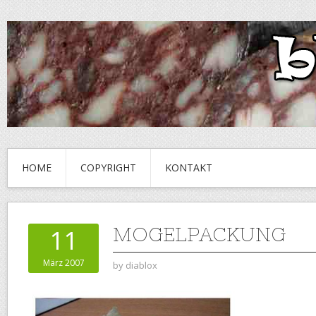
HOME
COPYRIGHT
KONTAKT
MOGELPACKUNG
11
März 2007
by
diablox