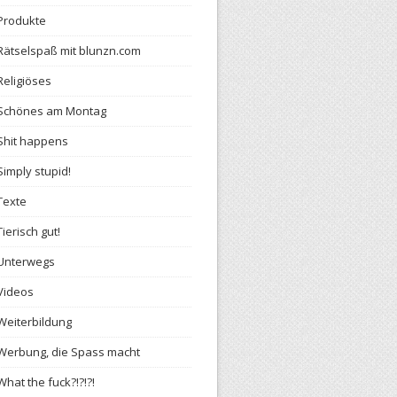
Produkte
Rätselspaß mit blunzn.com
Religiöses
Schönes am Montag
Shit happens
Simply stupid!
Texte
Tierisch gut!
Unterwegs
Videos
Weiterbildung
Werbung, die Spass macht
What the fuck?!?!?!