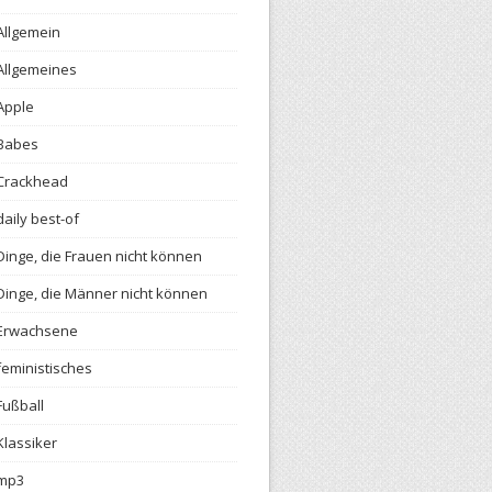
Allgemein
Allgemeines
Apple
Babes
Crackhead
daily best-of
Dinge, die Frauen nicht können
Dinge, die Männer nicht können
Erwachsene
feministisches
Fußball
Klassiker
mp3