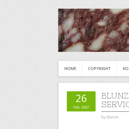
HOME
COPYRIGHT
KO
BLUNZ
26
SERVI
Feb. 2007
by
blunzn