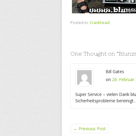
Posted in:
Crackhead
One Thought on “
Blunz
Bill Gates
on
26. Februar 
Super Service – vielen Dank blu
Sicherheitsprobleme bereinig
←
Previous Post