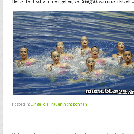
Heute: Dort schwimmen gehen, wo
Seegras
von unten kitzelt…
Posted in:
Dinge, die Frauen nicht können