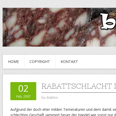
HOME
COPYRIGHT
KONTAKT
RABATTSCHLACHT I
02
Feb. 2007
by
diablox
Aufgrund der doch eher milden Temeraturen und dem damit v
schlechten Geschäft jammert heuer der Handel wie sonst nur d