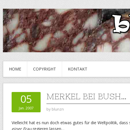
HOME
COPYRIGHT
KONTAKT
MERKEL BEI BUSH…
05
Jan. 2007
by
blunzn
Vielleicht hat es nun doch etwas gutes für die Weltpolitik, das
einer Frau
regieren lassen…