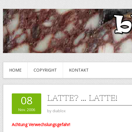
HOME
COPYRIGHT
KONTAKT
LATTE? … LATTE!
08
Nov. 2006
by
diablox
Achtung Verwechslungsgefahr!