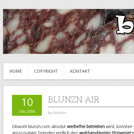
HOME
COPYRIGHT
KONTAKT
BLUNZN AIR
10
Okt. 2006
by
blunzn
Obwohl blunzn.com absolut
werbefrei betrieben
wird, konnten 
grosszügiger Spenden endlich den
wohlverdienten Firmenjet
i