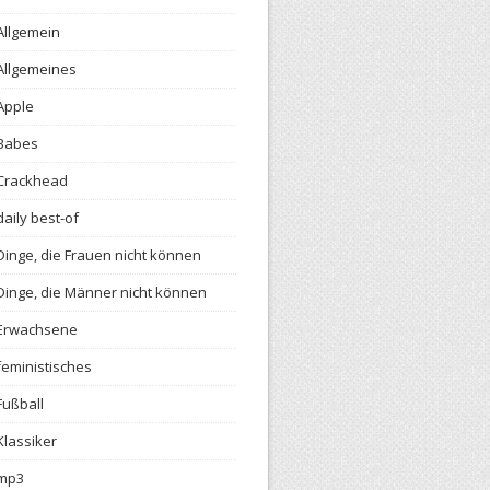
Allgemein
Allgemeines
Apple
Babes
Crackhead
daily best-of
Dinge, die Frauen nicht können
Dinge, die Männer nicht können
Erwachsene
feministisches
Fußball
Klassiker
mp3