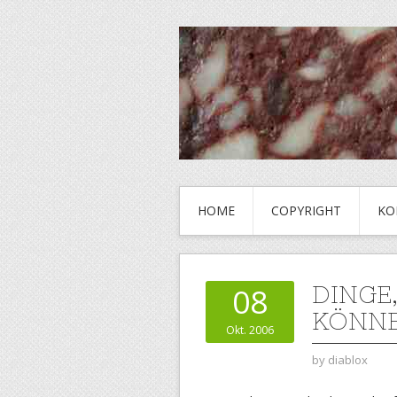
HOME
COPYRIGHT
KO
DINGE
08
KÖNN
Okt. 2006
by
diablox