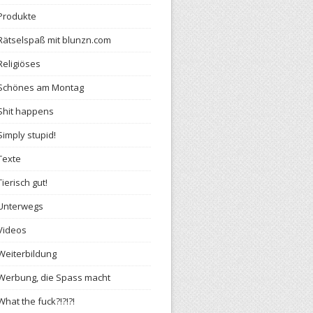
Produkte
Rätselspaß mit blunzn.com
Religiöses
Schönes am Montag
Shit happens
Simply stupid!
Texte
Tierisch gut!
Unterwegs
Videos
Weiterbildung
Werbung, die Spass macht
What the fuck?!?!?!