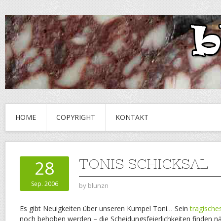
HOME
COPYRIGHT
KONTAKT
TONIS SCHICKSAL
28
Sep. 2006
by
blunzn
Es gibt Neuigkeiten über unseren Kumpel Toni… Sein
tragische
noch behoben werden – die Scheidungsfeierlichkeiten finden n