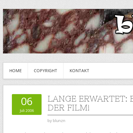
HOME
COPYRIGHT
KONTAKT
LANGE ERWARTET:
06
DER FILM!
Juli 2006
by
blunzn