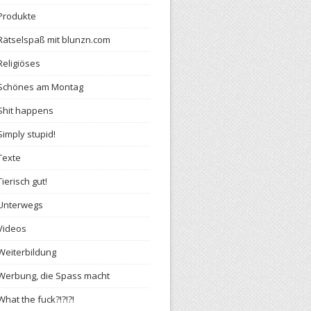
Produkte
Rätselspaß mit blunzn.com
Religiöses
Schönes am Montag
Shit happens
Simply stupid!
Texte
Tierisch gut!
Unterwegs
Videos
Weiterbildung
Werbung, die Spass macht
What the fuck?!?!?!