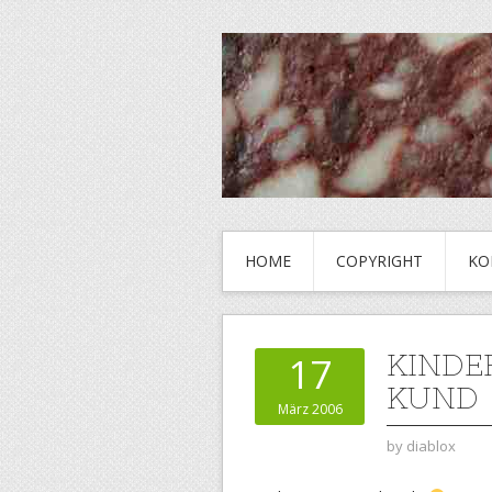
HOME
COPYRIGHT
KO
KINDE
17
KUND
März 2006
by
diablox