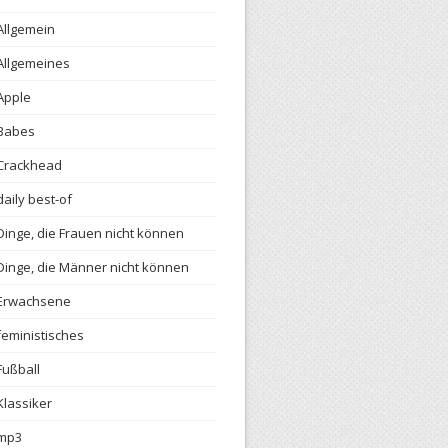
Allgemein
Allgemeines
Apple
Babes
Crackhead
daily best-of
Dinge, die Frauen nicht können
Dinge, die Männer nicht können
Erwachsene
feministisches
Fußball
Klassiker
mp3